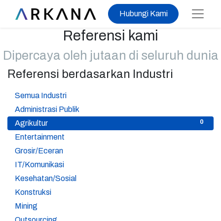
Hubungi Kami
Referensi kami
Dipercaya oleh jutaan di seluruh dunia
Referensi berdasarkan Industri
37
Semua Industri
3
Administrasi Publik
0
Agrikultur
1
Entertainment
9
Grosir/Eceran
5
IT/Komunikasi
6
Kesehatan/Sosial
1
Konstruksi
2
Mining
2
Outsourcing